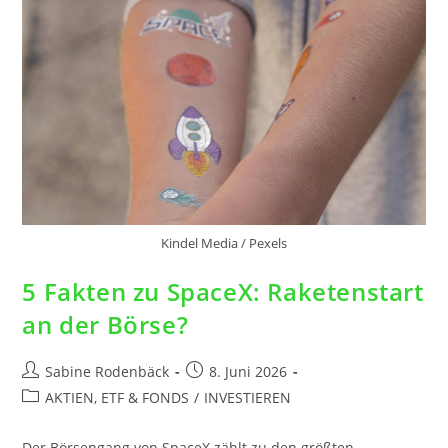
Kindel Media / Pexels
5 Fakten zu SpaceX: Raketenstart
an der Börse?
Sabine Rodenbäck
8. Juni 2026
AKTIEN, ETF & FONDS
/
INVESTIEREN
Der Börsengang von SpaceX zählt zu den größten