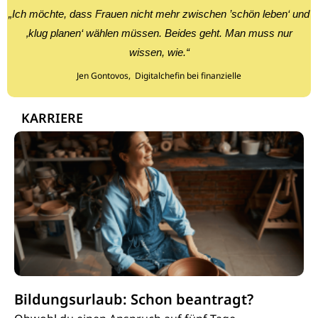
„Ich möchte, dass Frauen nicht mehr zwischen ’schön leben‘ und
‚klug planen‘ wählen müssen. Beides geht. Man muss nur
wissen, wie.“
Jen Gontovos,
Digitalchefin bei finanzielle
KARRIERE
Bildungsurlaub: Schon beantragt?