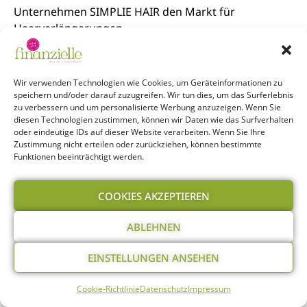
Unternehmen SIMPLIE HAIR den Markt für
Haarverlängerungen.
Weiterlesen »
Wir verwenden Technologien wie Cookies, um Geräteinformationen zu
speichern und/oder darauf zuzugreifen. Wir tun dies, um das Surferlebnis
zu verbessern und um personalisierte Werbung anzuzeigen. Wenn Sie
diesen Technologien zustimmen, können wir Daten wie das Surfverhalten
oder eindeutige IDs auf dieser Website verarbeiten. Wenn Sie Ihre
Zustimmung nicht erteilen oder zurückziehen, können bestimmte
Funktionen beeinträchtigt werden.
COOKIES AKZEPTIEREN
ABLEHNEN
EINSTELLUNGEN ANSEHEN
„Klarheit und Struktur in den eigenen Finanzen sind der
Schlüssel zum langfristigen Vermögensaufbau – und das gibt
Cookie-Richtlinie
Datenschutz
Impressum
ein unglaublich gutes Gefühl!“