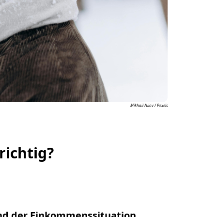
Mikhail Nilov / Pexels
richtig?
und der Einkommenssituation