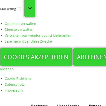
Marketing
Optionen verwalten
Dienste verwalten
Verwalten von {vendor_count}-Lieferanten
Lese mehr über diese Zwecke
COOKIES AKZEPTIEREN
ABLEHNE
ansehen
Cookie-Richtlinie
Datenschutz
Impressum
Zum
Inhalt
springen
Bootcamp
Unser Service
Partner