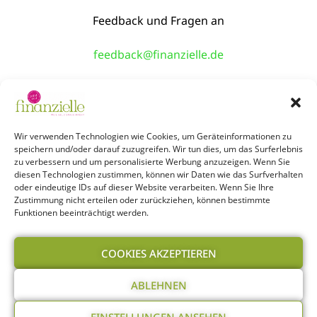
Feedback und Fragen an
feedback@finanzielle.de
TAKE ME BACK!
Über Uns
Shop
Workshops
Events
Wir verwenden Technologien wie Cookies, um Geräteinformationen zu
speichern und/oder darauf zuzugreifen. Wir tun dies, um das Surferlebnis
zu verbessern und um personalisierte Werbung anzuzeigen. Wenn Sie
Newsletter
Podcast
Kontakt
Jobs
diesen Technologien zustimmen, können wir Daten wie das Surfverhalten
oder eindeutige IDs auf dieser Website verarbeiten. Wenn Sie Ihre
Zustimmung nicht erteilen oder zurückziehen, können bestimmte
Funktionen beeinträchtigt werden.
Infos:
Impressum
Datenschutz
COOKIES AKZEPTIEREN
ABLEHNEN
Cookie-Richtlinie
Glossar
EINSTELLUNGEN ANSEHEN