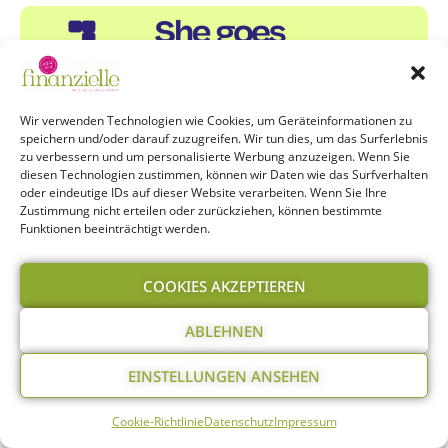
Wir verwenden Technologien wie Cookies, um Geräteinformationen zu
speichern und/oder darauf zuzugreifen. Wir tun dies, um das Surferlebnis
zu verbessern und um personalisierte Werbung anzuzeigen. Wenn Sie
diesen Technologien zustimmen, können wir Daten wie das Surfverhalten
oder eindeutige IDs auf dieser Website verarbeiten. Wenn Sie Ihre
Zustimmung nicht erteilen oder zurückziehen, können bestimmte
Funktionen beeinträchtigt werden.
Der Krypto-Trader, der nie schläft:
Übernehmen KI-Agenten bald unser
COOKIES AKZEPTIEREN
Portfolio?
KI-Agenten handeln Kryptowährungen rund um die
ABLEHNEN
Uhr. Wie sie Portfolios steuern, welche Chancen sie
bieten und wo die größten Risiken liegen, analysiert
EINSTELLUNGEN ANSEHEN
unsere Kolumnistin Svenja Zitzer.
Cookie-Richtlinie
Datenschutz
Impressum
Weiterlesen »