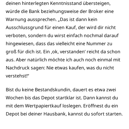
deinen hinterlegten Kenntnisstand übersteigen,
würde die Bank beziehungsweise der Broker eine
Warnung aussprechen. „Das ist dann kein
Ausschlussgrund für einen Kauf, der wird dir nicht
verboten, sondern du wirst einfach nochmal darauf
hingewiesen, dass das vielleicht eine Nummer zu
groß für dich ist. Ein ‚ok, verstanden‘ reicht da schon
aus. Aber natürlich möchte ich auch noch einmal mit
Nachdruck sagen: Nie etwas kaufen, was du nicht
verstehst!“
Bist du keine Bestandskundin, dauert es etwa zwei
Wochen bis das Depot startklar ist. Dann kannst du
mit dem Wertpapiertkauf loslegen. Eröffnest du ein
Depot bei deiner Hausbank, kannst du sofort starten.