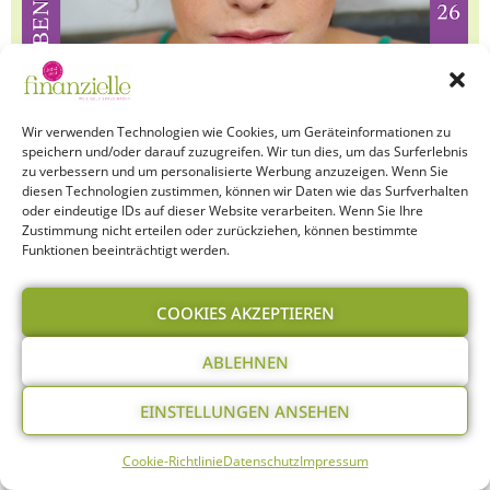
Wir verwenden Technologien wie Cookies, um Geräteinformationen zu
speichern und/oder darauf zuzugreifen. Wir tun dies, um das Surferlebnis
zu verbessern und um personalisierte Werbung anzuzeigen. Wenn Sie
diesen Technologien zustimmen, können wir Daten wie das Surfverhalten
oder eindeutige IDs auf dieser Website verarbeiten. Wenn Sie Ihre
Zustimmung nicht erteilen oder zurückziehen, können bestimmte
Funktionen beeinträchtigt werden.
HEFT BESTELLEN
COOKIES AKZEPTIEREN
ABLEHNEN
EINSTELLUNGEN ANSEHEN
Cookie-Richtlinie
Datenschutz
Impressum