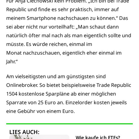
Für Anja Ciechowski kein Problem. „Ich bin bei Trade
Republic und finde es sehr praktisch, immer auf
meinem Smartphone nachschauen zu können.“ Das
sei aber nicht nur vorteilhaft: „Man schaut dann
natürlich öfter mal nach als man eigentlich sollte und
müsste. Es würde reichen, einmal im
Monat nachzuschauen, eigentlich eher einmal im
Jahr.“
Am vielseitigsten und am günstigsten sind
Onlinebroker. So bietet beispielsweise Trade Republic
1504 kostenlose Sparpläne ab einer möglichen
Sparrate von 25 Euro an. Einzelorder kosten jeweils
eine Gebühr von einem Euro.
LIES AUCH:
Wie kaufe ich ETFs?