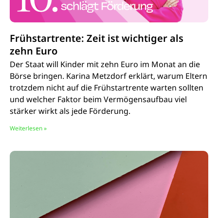
Frühstartrente: Zeit ist wichtiger als
zehn Euro
Der Staat will Kinder mit zehn Euro im Monat an die
Börse bringen. Karina Metzdorf erklärt, warum Eltern
trotzdem nicht auf die Frühstartrente warten sollten
und welcher Faktor beim Vermögensaufbau viel
stärker wirkt als jede Förderung.
Weiterlesen »