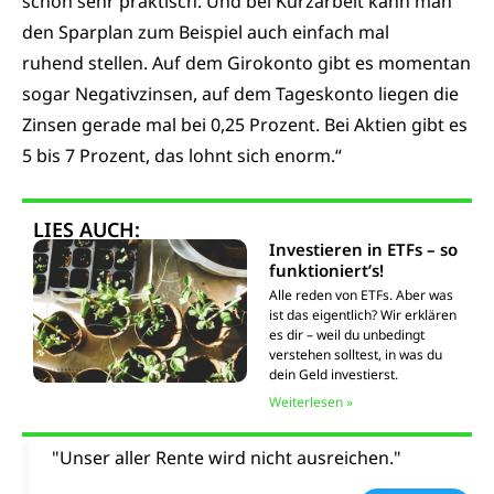
schon sehr praktisch. Und bei Kurzarbeit kann man
den Sparplan zum Beispiel auch einfach mal
ruhend stellen. Auf dem Girokonto gibt es momentan
sogar Negativzinsen, auf dem Tageskonto liegen die
Zinsen gerade mal bei 0,25 Prozent. Bei Aktien gibt es
5 bis 7 Prozent, das lohnt sich enorm.“
LIES AUCH:
Investieren in ETFs – so
funktioniert’s!
Alle reden von ETFs. Aber was
ist das eigentlich? Wir erklären
es dir – weil du unbedingt
verstehen solltest, in was du
dein Geld investierst.
Weiterlesen »
"Unser aller Rente wird nicht ausreichen."