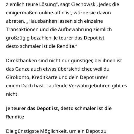
ziemlich teure Lösung“, sagt Ciechowski. Jeder, die
einigermaßen online-affin ist, würde sie davon
abraten. „Hausbanken lassen sich einzelne
Transaktionen und die Aufbewahrung ziemlich
großzügig bezahlen. Je teurer das Depot ist,
desto schmaler ist die Rendite.“
Direktbanken sind nicht nur günstiger, bei ihnen ist
das Ganze auch etwas übersichtlicher, weil du
Girokonto, Kreditkarte und dein Depot unter
einem Dach hast. Laufende Verwahrgebühren gibt es
nicht.
Je teurer das Depot ist, desto schmaler ist die
Rendite
Die günstigste Möglichkeit, um ein Depot zu