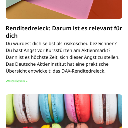
Renditedreieck: Darum ist es relevant für
dich
Du würdest dich selbst als risikoscheu bezeichnen?
Du hast Angst vor Kursstürzen am Aktienmarkt?
Dann ist es höchste Zeit, sich dieser Angst zu stellen.
Das Deutsche Aktieninstitut hat eine praktische
Übersicht entwickelt: das DAX-Renditedreieck.
Weiterlesen »