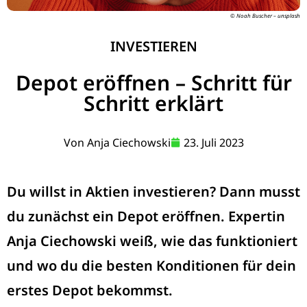
© Noah Buscher – unsplash
INVESTIEREN
Depot eröffnen – Schritt für
Schritt erklärt
Von
Anja Ciechowski
23. Juli 2023
Du willst in Aktien investieren? Dann musst
du zunächst ein Depot eröffnen. Expertin
Anja Ciechowski weiß, wie das funktioniert
und wo du die besten Konditionen für dein
erstes Depot bekommst.