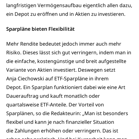
langfristigen Vermögensaufbau eigentlich allen dazu,
ein Depot zu eröffnen und in Aktien zu investieren.
Sparpläne bieten Flexibilität
Mehr Rendite bedeutet jedoch immer auch mehr
Risiko. Dieses lässt sich gut verringern, indem man in
die einfache, kostengünstige und breit aufgestellte
Variante von Aktien investiert. Deswegen setzt
Anja Ciechowski auf ETF-Sparpläne in ihrem
Depot. Ein Sparplan funktioniert dabei wie eine Art
Dauerauftrag und kauft monatlich oder
quartalsweise ETF-Anteile. Der Vorteil von
Sparplänen, so die Redakteurin: „Man ist besonders
flexibel und kann je nach finanzieller Situation
die Zahlungen erhöhen oder verringern. Das ist