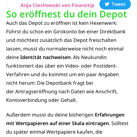
Tweet
Anja Ciechowski von Finanztip
So eröffnest du dein Depot
Auch das Depot zu eröffnen ist kein Hexenwerk:
Führst du schon ein Girokonto bei einer Direktbank
und möchtest zusätzlich das Depot freischalten
lassen, musst du normalerweise nicht noch einmal
deine
Identität nachweisen
. Als Neukundin
funktioniert das über ein Video- oder Postident-
Verfahren und du kommst um ein paar Angaben
nicht herum: Die Depotbank fragt bei
der Antragseröffnung nach Daten wie Anschrift,
Kontoverbindung oder Gehalt.
Außerdem musst du deine bisherigen
Erfahrungen
mit Wertpapieren auf einer Skala eintragen
. Solltest
du später einmal Wertpapiere kaufen, die