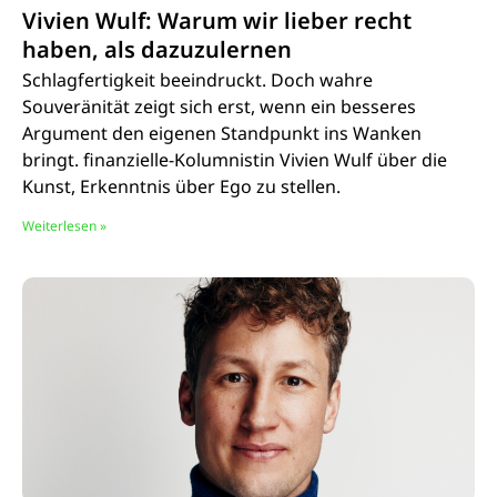
Vivien Wulf: Warum wir lieber recht
haben, als dazuzulernen
Schlagfertigkeit beeindruckt. Doch wahre
Souveränität zeigt sich erst, wenn ein besseres
Argument den eigenen Standpunkt ins Wanken
bringt. finanzielle-Kolumnistin Vivien Wulf über die
Kunst, Erkenntnis über Ego zu stellen.
Weiterlesen »