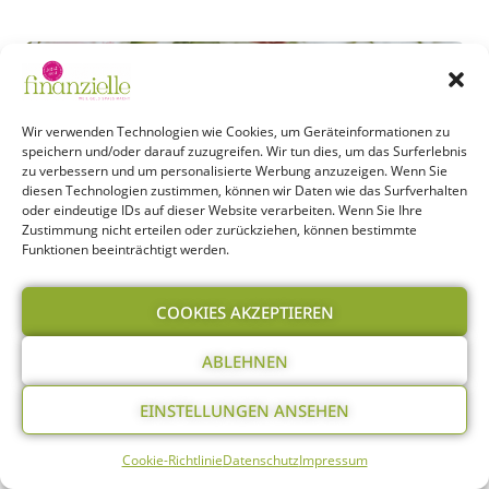
Wir verwenden Technologien wie Cookies, um Geräteinformationen zu
speichern und/oder darauf zuzugreifen. Wir tun dies, um das Surferlebnis
zu verbessern und um personalisierte Werbung anzuzeigen. Wenn Sie
diesen Technologien zustimmen, können wir Daten wie das Surfverhalten
oder eindeutige IDs auf dieser Website verarbeiten. Wenn Sie Ihre
Zustimmung nicht erteilen oder zurückziehen, können bestimmte
Funktionen beeinträchtigt werden.
Beate-Sander-Strategie: Auch wer spät
COOKIES AKZEPTIEREN
anfängt, kann reich werden!
Lernen von den Großen: Was ist die Beate-Sander-
ABLEHNEN
Strategie? Warum die 2020 verstorbene „Börsen-
Oma“ erst mit Ende 50 anfing zu investieren und
EINSTELLUNGEN ANSEHEN
dennoch reich wurde!
Cookie-Richtlinie
Datenschutz
Impressum
Weiterlesen »