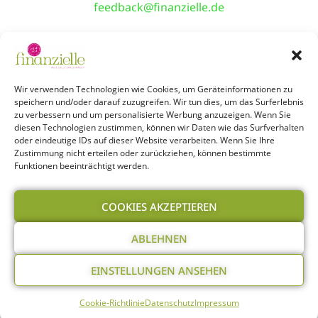
feedback@finanzielle.de
TAKE ME BACK!
Über Uns
Shop
Workshops
Events
Wir verwenden Technologien wie Cookies, um Geräteinformationen zu
speichern und/oder darauf zuzugreifen. Wir tun dies, um das Surferlebnis
zu verbessern und um personalisierte Werbung anzuzeigen. Wenn Sie
Newsletter
Podcast
Kontakt
Jobs
diesen Technologien zustimmen, können wir Daten wie das Surfverhalten
oder eindeutige IDs auf dieser Website verarbeiten. Wenn Sie Ihre
Zustimmung nicht erteilen oder zurückziehen, können bestimmte
Funktionen beeinträchtigt werden.
Infos:
Impressum
Datenschutz
COOKIES AKZEPTIEREN
ABLEHNEN
Cookie-Richtlinie
Glossar
EINSTELLUNGEN ANSEHEN
© 2026 finanzielle – WEIL GELD SPASS MACHT
Cookie-Richtlinie
Datenschutz
Impressum