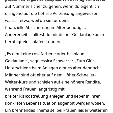
LIEGEN (POSITIVER REALZINS), EIN
auf Nummer sicher zu gehen, wenn du eigentlich
TEIL DES GELDES WIRD
dringend auf die höhere Verzinsung angewiesen
RENDITESTÄRKER UND DAMIT ETWAS
RISKANTER ANGELEGT.
wärst – etwa, weil du sie für deine
finanzielle Absicherung im Alter benötigst.
Andererseits solltest du mit deiner Geldanlage auch
beruhigt einschlafen können.
„Es gibt keine rosafarbene oder hellblaue
Geldanlage“, sagt Jessica Schwarzer. „Zum Glück.
Unterschiede beim Anlegen gibt es aber dennoch:
Männer sind oft eher auf dem Höher-Schneller-
Weiter-Kurs und schielen auf eine höhere Rendite,
während Frauen langfristig mit
breiter Risikostreuung anlegen und lieber in ihrer
konkreten Lebenssituation abgeholt werden wollen.“
Ein brennendes Thema sei bei Frauen leider weiterhin