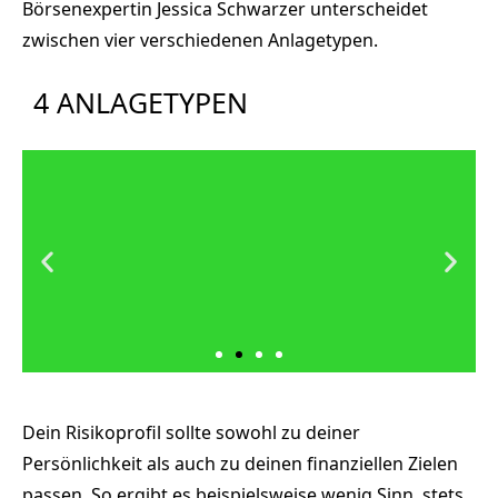
Börsenexpertin Jessica Schwarzer unterscheidet
zwischen vier verschiedenen Anlagetypen.
4 ANLAGETYPEN
Ausgewogen
Dein Risikoprofil sollte sowohl zu deiner
Persönlichkeit als auch zu deinen finanziellen Zielen
DIE RENDITE SOLL MINDESTENS
passen. So ergibt es beispielsweise wenig Sinn, stets
OBERHALB DER INFLATIONSRATE