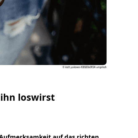
© katt-yukawa-K0E6E0a0R3A-unsplash
ihn loswirst
 Aufmerksamkeit auf das richten,