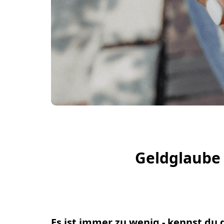
Geldglaube 
Es ist immer zu wenig - kennst du