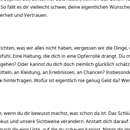
o fällt es dir vielleicht schwer, deine eigentlichen Wünsch
herheit und Vertrauen.
hten, was wir alles nicht haben, vergessen wir die Dinge, d
fühl. Eine Haltung, die dich in eine Opferrolle drängt. Du 
hen? Oder kannst du dich doch ziemlich glücklich schätze
mitteln, an Kleidung, an Erlebnissen, an Chancen? Insbeson
e hinterfragen. Wofür ist eigentlich nie genug Geld da? Wer
en, wenn du dir bewusst machst, was schon da ist. Das Schl
us und unsere Sichtweise verändern. Anstatt dich darauf z
f, mach dir eine Liste, auf die du schauen kannst. Nimm dir 